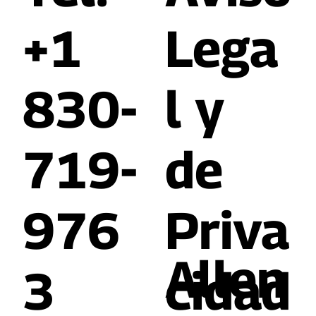
+1
Lega
830-
l y
719-
de
976
Priva
Allen
3
cidad