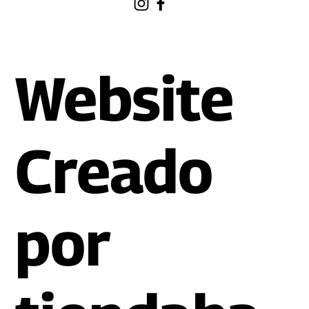
Website
Creado
por