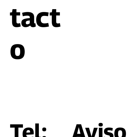
tact
o
Tel:
​Aviso