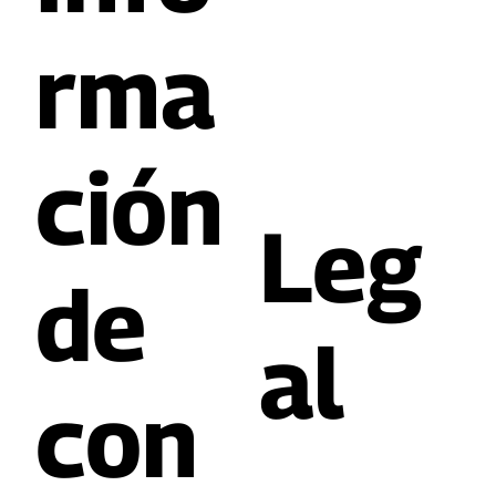
rma
ción
Leg
de
al
con