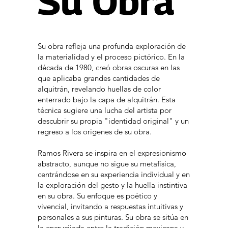
Su Obra
Ramos
Su obra refleja una profunda exploración de
la materialidad y el proceso pictórico. En la
década de 1980, creó obras oscuras en las
Rivera
que aplicaba grandes cantidades de
alquitrán, revelando huellas de color
enterrado bajo la capa de alquitrán. Esta
técnica sugiere una lucha del artista por
descubrir su propia "identidad original" y un
regreso a los orígenes de su obra.
Nacido en 1940 en Ciudad Acuña, Coahuila, México.
Ramos Rivera se inspira en el expresionismo
Es un artista cuya obra se desarrolla en un contexto
abstracto, aunque no sigue su metafísica,
marcado por la transición entre la cultura tradicional
centrándose en su experiencia individual y en
mexicana y la influencia internacional. A diferencia de
la exploración del gesto y la huella instintiva
los muralistas mexicanos que enfatizaban la identidad
en su obra. Su enfoque es poético y
nacional, Ramos Rivera busca la universalidad en su
vivencial, invitando a respuestas intuitivas y
arte y no se limita a una idea convencional de la
personales a sus pinturas. Su obra se sitúa en
cultura mexicana.
la encrucijada entre la tradición mexicana y