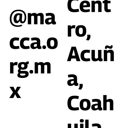
Cent
@ma
ro,
cca.o
Acuñ
rg.m
a,
x
Coah
uila,