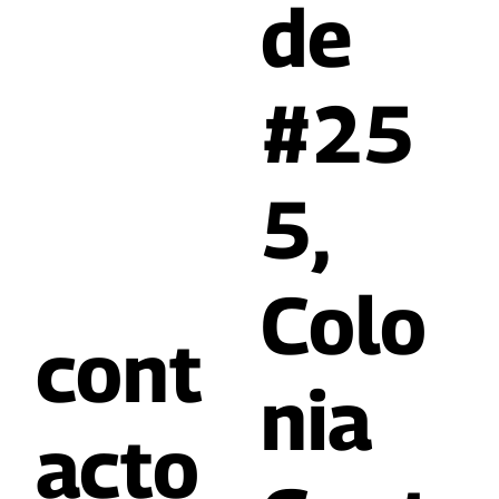
de
#25
5,
Colo
cont
nia
acto