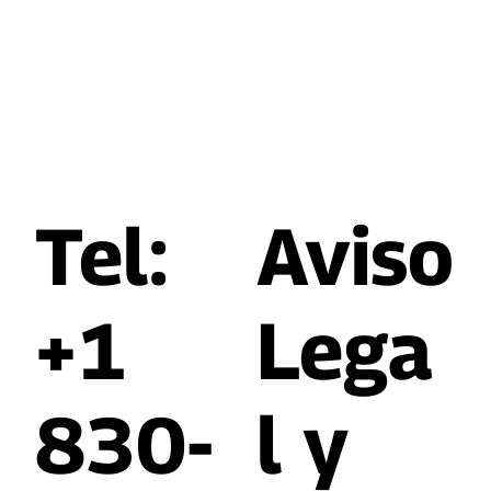
Tel:
​Aviso
+1
Lega
830-
l y