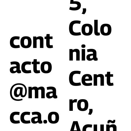
5,
Colo
cont
nia
acto
Cent
@ma
ro,
cca.o
Acuñ