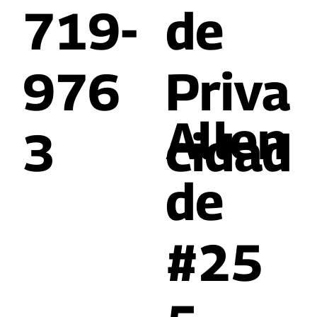
719-
de
976
Priva
Allen
3
cidad
de
#25