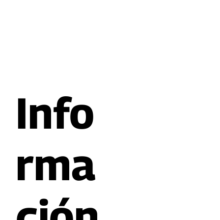
Info
rma
ción