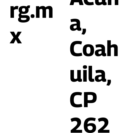
rg.m
a,
x
Coah
uila,
CP
262