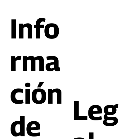
Info
rma
ción
Leg
de