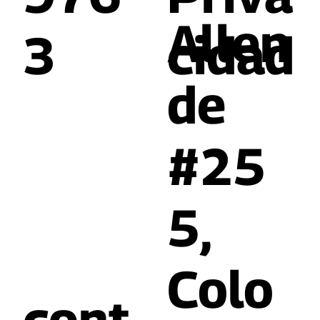
Allen
3
cidad
de
#25
5,
Colo
cont