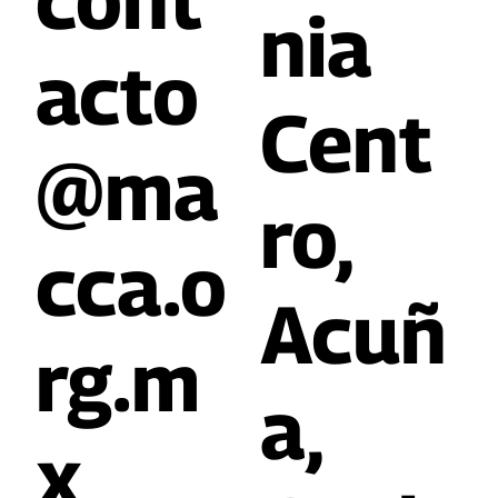
nia
acto
Cent
@ma
ro,
cca.o
Acuñ
rg.m
a,
x