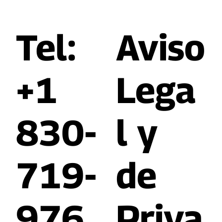
Tel:
​Aviso
+1
Lega
830-
l y
719-
de
976
Priva