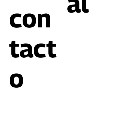
al
con
tact
o