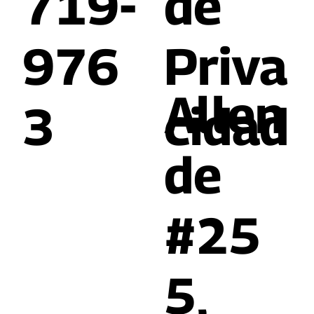
830-
l y
719-
de
976
Priva
Allen
3
cidad
de
#25