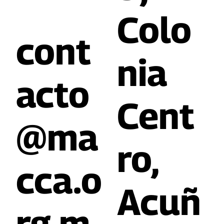
5,
Colo
cont
nia
acto
Cent
@ma
ro,