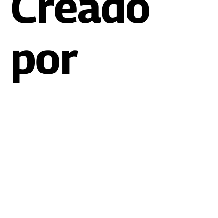
Website
Creado
por
tiendaba
ndera.co