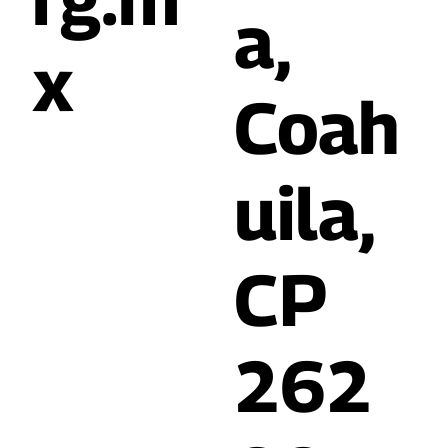
cca.o
Acuñ
rg.m
a,
x
Coah
uila,
CP