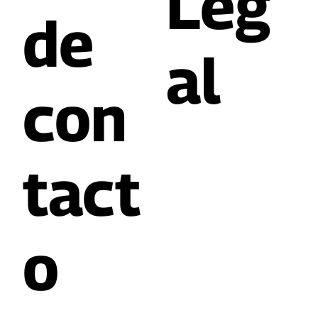
ción
Leg
de
al
con
tact