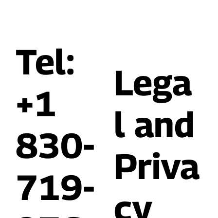
Tel:
Lega
+1
l and
830-
Priva
719-
cy