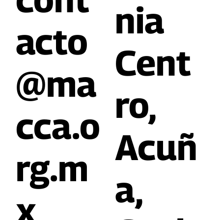
nia
acto
Cent
@ma
ro,
cca.o
Acuñ
rg.m
a,
x