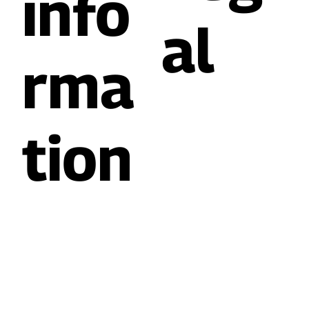
info
al
rma
tion