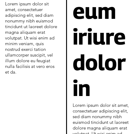
eum
Lorem ipsum dolor sit
amet, consectetuer
adipiscing elit, sed diam
nonummy nibh euismod
iriure
tincidunt ut laoreet dolore
magna aliquam erat
volutpat. Ut wisi enim ad
minim veniam, quis
nostrud exerci tation
dolor
ullamcorper suscipit, vel
illum dolore eu feugiat
nulla facilisis at vero eros
et da.
in
Lorem ipsum dolor sit amet,
consectetuer adipiscing elit,
sed diam nonummy nibh
euismod tincidunt ut laoreet
dolore magna aliquam erat
volutpat. Ut wisi enim ad