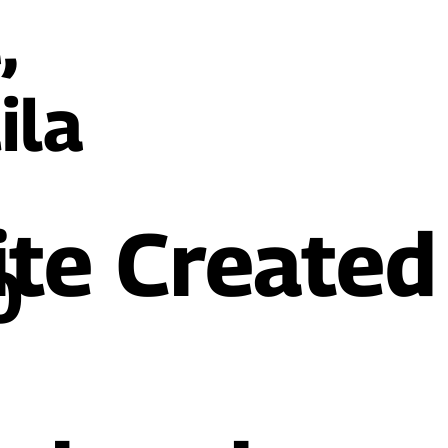
,
ila
te Created
0