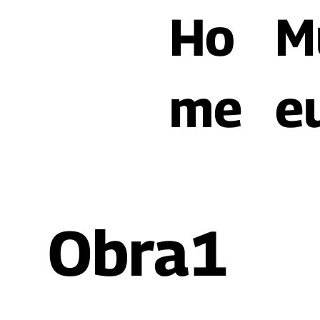
Ho
M
me
e
Obra1