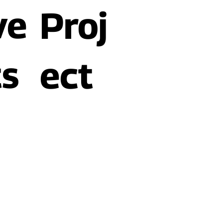
ve
Proj
ts
ect