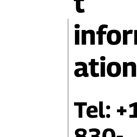
t
info
atio
Tel: +
830-