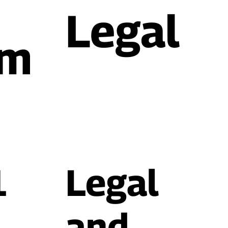
Legal
rm
n
1
​Legal
and