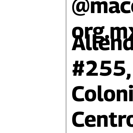
@mac
org.m
Allen
#255,
Colon
Centro