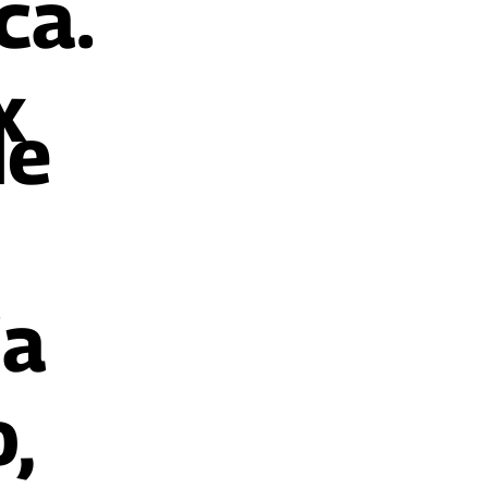
ca.
x
de
ia
,