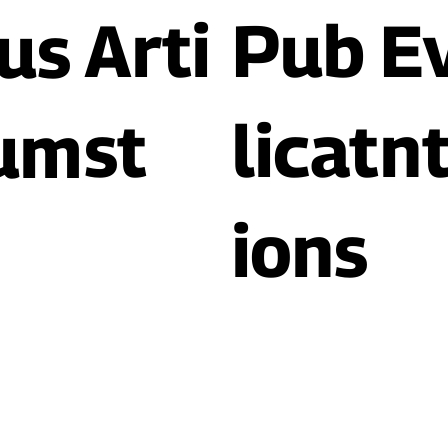
Arti
Pub
E
us
st
licat
n
um
ions