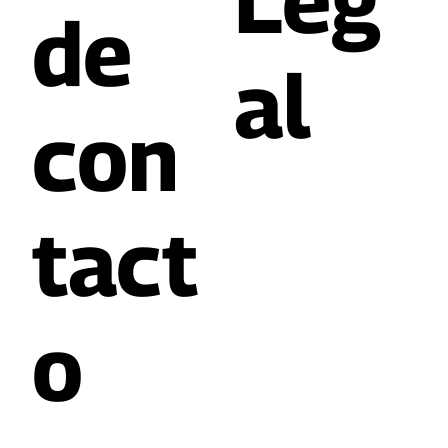
Leg
de
al
con
tact
o