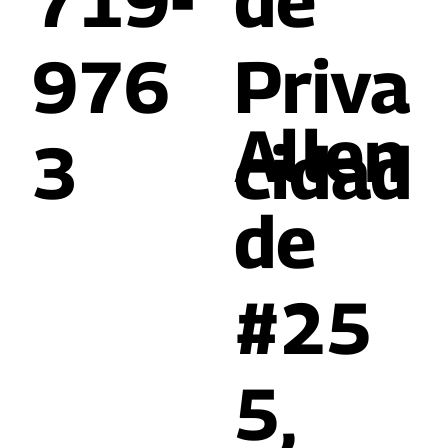
719-
de
976
Priva
Allen
3
cidad
de
#25
5,