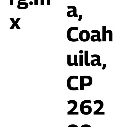
a,
x
Coah
uila,
CP
262