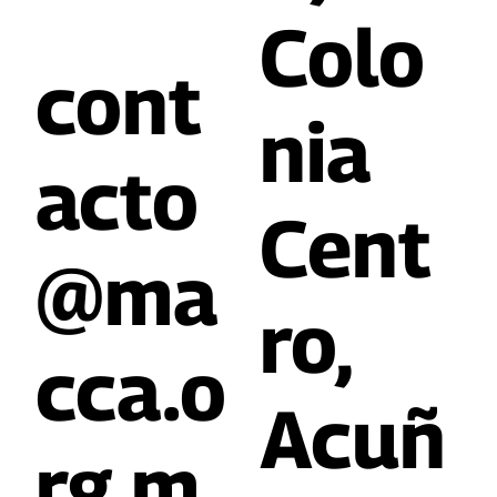
Colo
cont
nia
acto
Cent
@ma
ro,
cca.o
Acuñ
rg.m