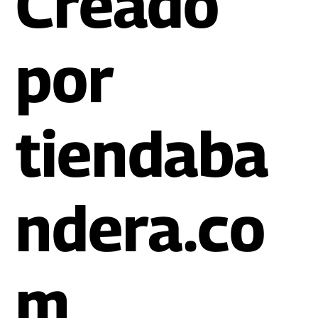
Creado
por
tiendaba
ndera.co
m