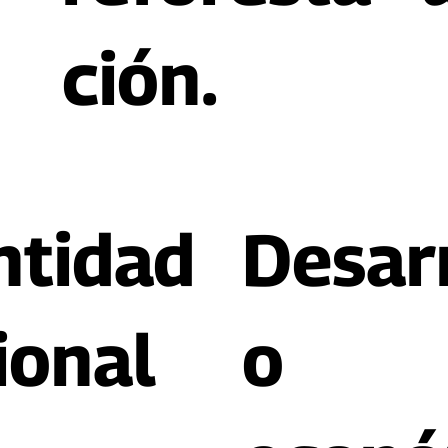
ción.
ntidad
Desarr
ional
o