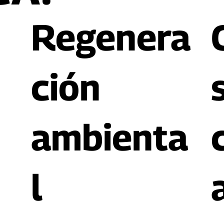
ó
Regenera
ción
ambienta
l