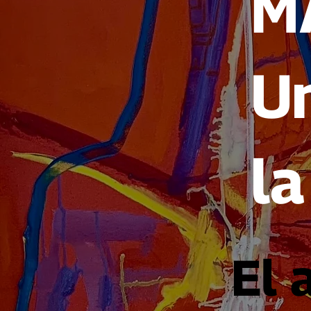
M
U
la
El 