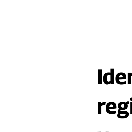
Ide
reg