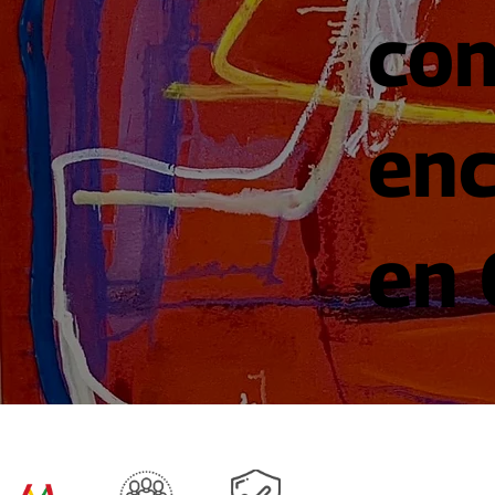
co
enc
en 