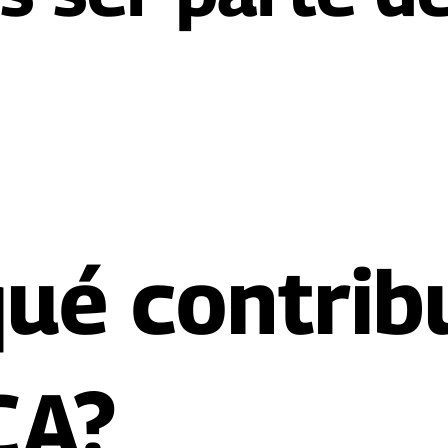
ué contrib
CA?