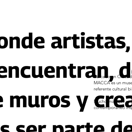
onde artistas,
encuentran, d
Ubicado en Ciudad 
MACCA es un museo 
referente cultural b
 muros y cre
Mucho más que una 
contemporáneo insp
s ser parte d