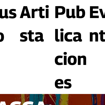
Arti
Pub
E
us
sta
lica
n
o
cion
es