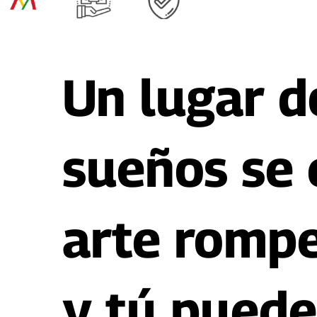
Un lugar d
sueños se 
arte rompe
y tú puede