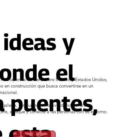
 ideas y
onde el
Acuña, en la frontera entre México y Estados Unidos,
en construcción que busca convertirse en un
inacional.
a puentes,
galería, será un espacio vivo donde el arte
ire, eduque y conecte a las personas con su entorno.
e esta
Ver más