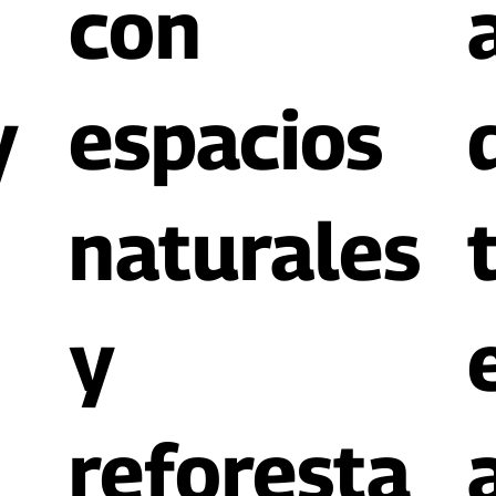
con
y
espacios
naturales
y
reforesta