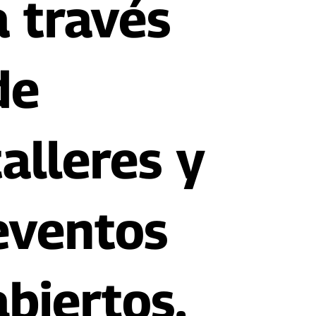
a través
de
talleres y
eventos
abiertos.