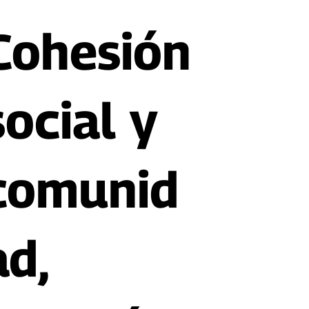
Cohesión
social y
comunid
ad
,