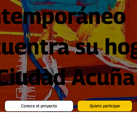
ntemporáneo
uentra su ho
Ciudad Acuña
Conoce el proyecto
Quiero participar