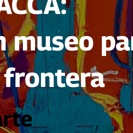
ACCA:
n museo pa
 frontera
arte