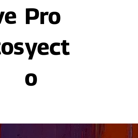
ve
Pro
tos
yect
o