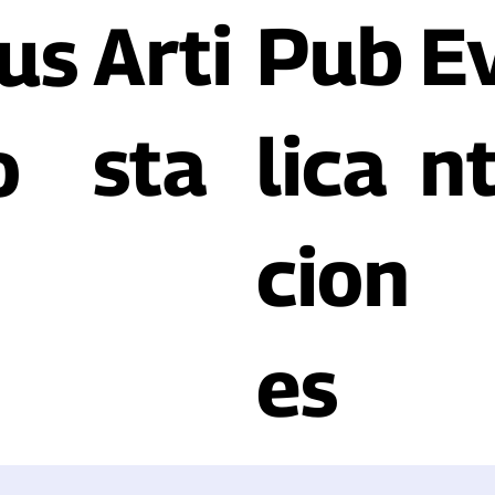
Arti
Pub
E
us
sta
lica
n
o
cion
es