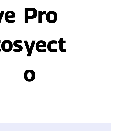
ve
Pro
tos
yect
o