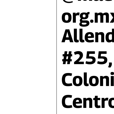
org.m
Allen
#255,
Colon
Centro