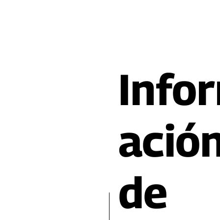
Info
ació
de