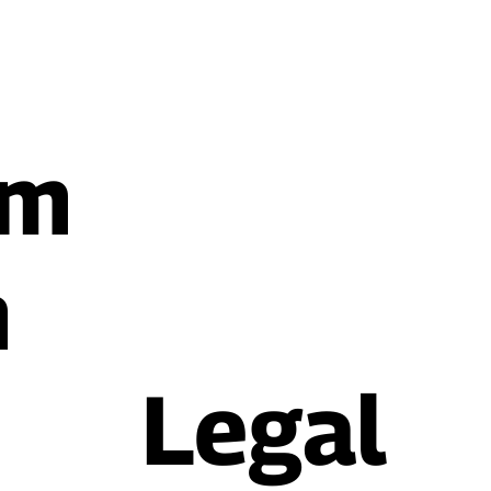
rm
n
Legal