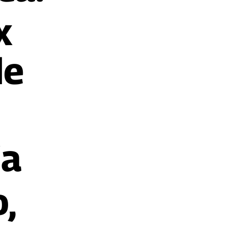
x
de
ia
,