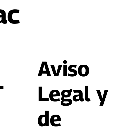
ac
​Aviso
1
Legal y
de