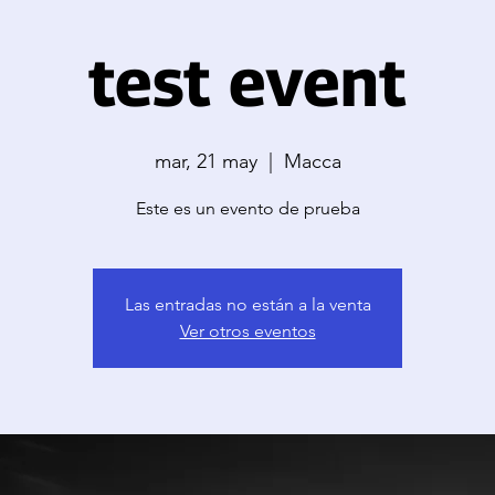
test event
mar, 21 may
  |  
Macca
Este es un evento de prueba
Las entradas no están a la venta
Ver otros eventos