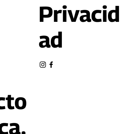
Privacid
ad
cto
ca.