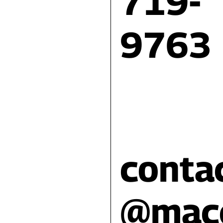
719-
9763
conta
@mac