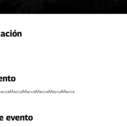
cación
ento
accaMaccaMaccaMaccaMaccaMacca
e evento