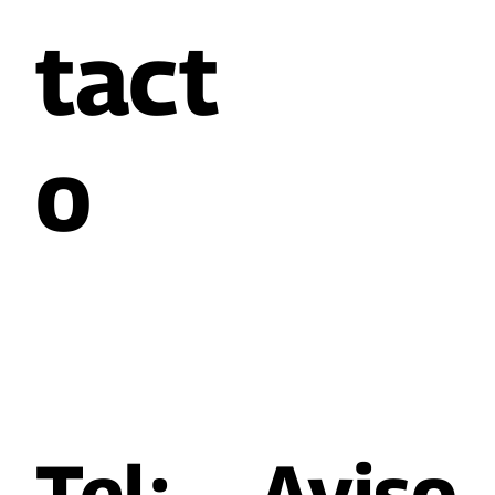
tact
o
Tel:
​Aviso