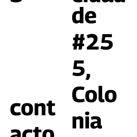
de
#25
5,
Colo
cont
nia
acto