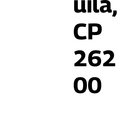
uila,
CP
262
00