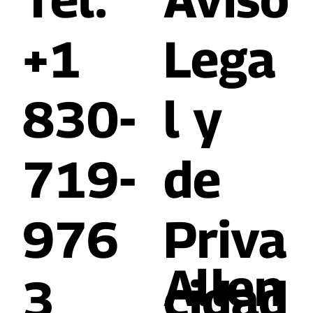
+1
Lega
830-
l y
719-
de
976
Priva
Allen
3
cidad