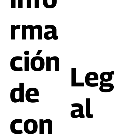
rma
ción
Leg
de
al
con