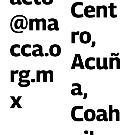
Cent
@ma
ro,
cca.o
Acuñ
rg.m
a,
x
Coah